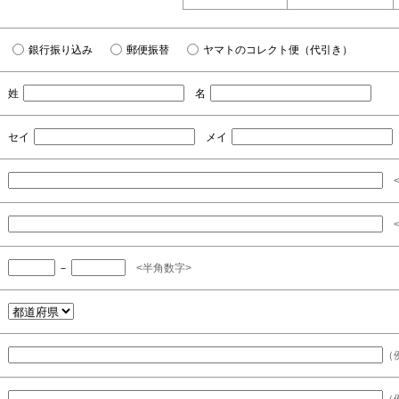
銀行振り込み
郵便振替
ヤマトのコレクト便（代引き）
姓
名
セイ
メイ
<
<
－
<半角数字>
（例