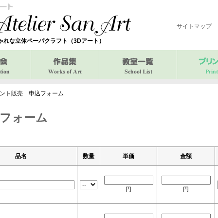
サイトマップ
ゃれな立体ペーパクラフト（
3Dアート
）
ント販売 申込フォーム
フォーム
品名
数量
単価
金額
円
円